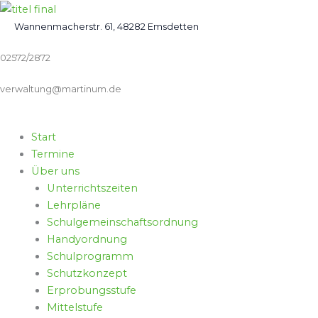
Zum
Inhalt
Wannenmacherstr. 61, 48282 Emsdetten
springen
02572/2872
verwaltung@martinum.de
Start
Termine
Über uns
Unterrichtszeiten
Lehrpläne
Schulgemeinschaftsordnung
Handyordnung
Schulprogramm
Schutzkonzept
Erprobungsstufe
Mittelstufe