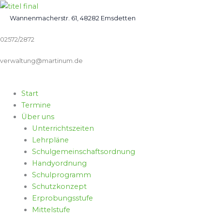
Zum
Inhalt
Wannenmacherstr. 61, 48282 Emsdetten
springen
02572/2872
verwaltung@martinum.de
Start
Termine
Über uns
Unterrichtszeiten
Lehrpläne
Schulgemeinschaftsordnung
Handyordnung
Schulprogramm
Schutzkonzept
Erprobungsstufe
Mittelstufe