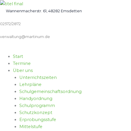
Zum
Inhalt
Wannenmacherstr. 61, 48282 Emsdetten
springen
02572/2872
verwaltung@martinum.de
Start
Termine
Über uns
Unterrichtszeiten
Lehrpläne
Schulgemeinschaftsordnung
Handyordnung
Schulprogramm
Schutzkonzept
Erprobungsstufe
Mittelstufe