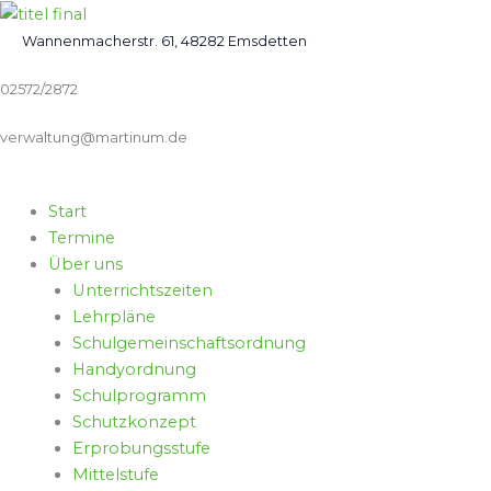
Zum
Inhalt
Wannenmacherstr. 61, 48282 Emsdetten
springen
02572/2872
verwaltung@martinum.de
Start
Termine
Über uns
Unterrichtszeiten
Lehrpläne
Schulgemeinschaftsordnung
Handyordnung
Schulprogramm
Schutzkonzept
Erprobungsstufe
Mittelstufe