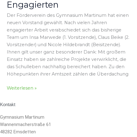
Dank
Engagierten
an
die
Der Förderverein des Gymnasium Martinum hat einen
bisherigen
neuen Vorstand gewählt. Nach vielen Jahren
Engagierten
engagierter Arbeit verabschiedet sich das bisherige
Team um Insa Marwede (1. Vorsitzende), Claus Beike (2.
Vorsitzender) und Nicole Hildebrandt (Beisitzende).
Ihnen gilt unser ganz besonderer Dank: Mit großem
Einsatz haben sie zahlreiche Projekte verwirklicht, die
das Schulleben nachhaltig bereichert haben. Zu den
Höhepunkten ihrer Amtszeit zählen die Überdachung
Weiterlesen »
Kontakt
Gymnasium Martinum
Wannenmacherstraße 61
48282 Emsdetten