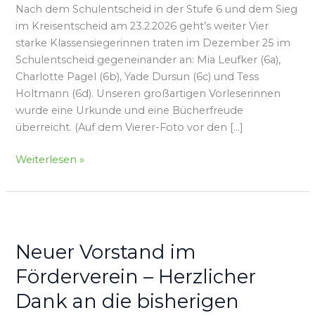
Nach dem Schulentscheid in der Stufe 6 und dem Sieg
im Kreisentscheid am 23.2.2026 geht’s weiter Vier
starke Klassensiegerinnen traten im Dezember 25 im
Schulentscheid gegeneinander an: Mia Leufker (6a),
Charlotte Pagel (6b), Yade Dursun (6c) und Tess
Holtmann (6d). Unseren großartigen Vorleserinnen
wurde eine Urkunde und eine Bücherfreude
überreicht. (Auf dem Vierer-Foto vor den […]
Weiterlesen »
Neuer
Vorstand
Neuer Vorstand im
im
Förderverein
Förderverein – Herzlicher
–
Dank an die bisherigen
Herzlicher