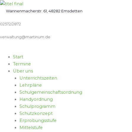
Zum
Inhalt
Wannenmacherstr. 61, 48282 Emsdetten
springen
02572/2872
verwaltung@martinum.de
Start
Termine
Über uns
Unterrichtszeiten
Lehrpläne
Schulgemeinschaftsordnung
Handyordnung
Schulprogramm
Schutzkonzept
Erprobungsstufe
Mittelstufe