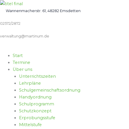
Zum
Inhalt
Wannenmacherstr. 61, 48282 Emsdetten
springen
02572/2872
verwaltung@martinum.de
Start
Termine
Über uns
Unterrichtszeiten
Lehrpläne
Schulgemeinschaftsordnung
Handyordnung
Schulprogramm
Schutzkonzept
Erprobungsstufe
Mittelstufe