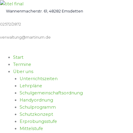
Zum
Inhalt
Wannenmacherstr. 61, 48282 Emsdetten
springen
02572/2872
verwaltung@martinum.de
Start
Termine
Über uns
Unterrichtszeiten
Lehrpläne
Schulgemeinschaftsordnung
Handyordnung
Schulprogramm
Schutzkonzept
Erprobungsstufe
Mittelstufe