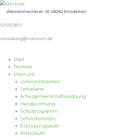
Zum
Inhalt
Wannenmacherstr. 61, 48282 Emsdetten
springen
02572/2872
verwaltung@martinum.de
Start
Termine
Über uns
Unterrichtszeiten
Lehrpläne
Schulgemeinschaftsordnung
Handyordnung
Schulprogramm
Schutzkonzept
Erprobungsstufe
Mittelstufe