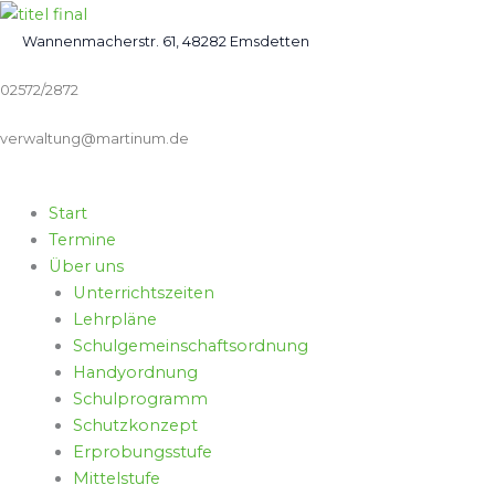
Zum
Inhalt
Wannenmacherstr. 61, 48282 Emsdetten
springen
02572/2872
verwaltung@martinum.de
Start
Termine
Über uns
Unterrichtszeiten
Lehrpläne
Schulgemeinschaftsordnung
Handyordnung
Schulprogramm
Schutzkonzept
Erprobungsstufe
Mittelstufe