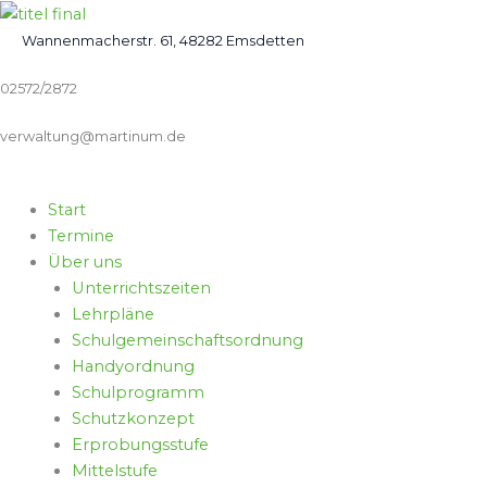
Zum
Inhalt
Wannenmacherstr. 61, 48282 Emsdetten
springen
02572/2872
verwaltung@martinum.de
Start
Termine
Über uns
Unterrichtszeiten
Lehrpläne
Schulgemeinschaftsordnung
Handyordnung
Schulprogramm
Schutzkonzept
Erprobungsstufe
Mittelstufe