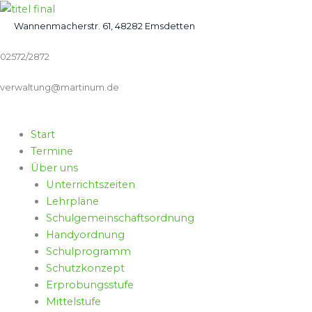
Zum
Inhalt
Wannenmacherstr. 61, 48282 Emsdetten
springen
02572/2872
verwaltung@martinum.de
Start
Termine
Über uns
Unterrichtszeiten
Lehrpläne
Schulgemeinschaftsordnung
Handyordnung
Schulprogramm
Schutzkonzept
Erprobungsstufe
Mittelstufe